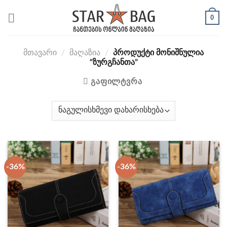
Skip
0
to
content
ᲛᲗᲐᲕᲐᲠᲘ
/
ᲛᲐᲦᲐᲖᲘᲐ
/
ᲞᲠᲝᲓᲣᲥᲢᲘ ᲛᲝᲜᲘᲨᲜᲣᲚᲘᲐ
“ᲖᲣᲠᲒᲩᲐᲜᲗᲐ”
ᲒᲐᲤᲘᲚᲢᲕᲠᲐ
-36%
-36%