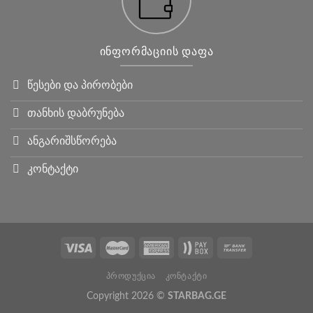
ᲘᲜᲤᲝᲠᲛᲐᲪᲘᲘᲡ ᲓᲐᲤᲐ
წესები და პირობები
თანხის დაბრუნება
ანგარიშსწორება
კონტაქტი
ᲞᲠᲝᲓᲣᲥᲪᲘᲐ
ᲙᲝᲜᲢᲐᲥᲢᲘ
Copyright 2026 ©
STARBAG.GE