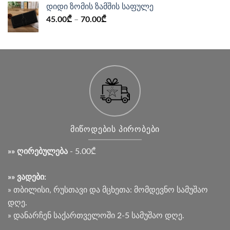
დიდი ზომის ზამშის საფულე
45.00
₾
–
70.00
₾
ᲛᲘᲬᲝᲓᲔᲑᲘᲡ ᲞᲘᲠᲝᲑᲔᲑᲘ
»» ღირებულება
- 5.00₾
»» ვადები:
» თბილისი, რუსთავი და მცხეთა: მომდევნო სამუშაო
დღე.
» დანარჩენ საქართველოში 2-5 სამუშაო დღე.