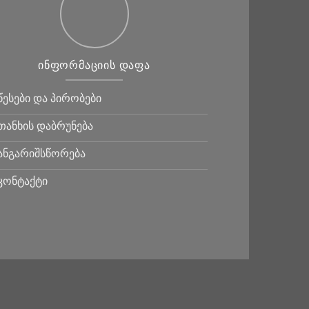
ᲘᲜᲤᲝᲠᲛᲐᲪᲘᲘᲡ ᲓᲐᲤᲐ
წესები და პირობები
თანხის დაბრუნება
ანგარიშსწორება
კონტაქტი