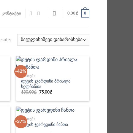
0
ᲙᲝᲜᲢᲐᲥᲢᲘ
0.00
₾
esults
-42%
ᲩᲐᲜᲗᲔᲑᲘ
დუტის ჯვარდინი პრიალა
ხელჩანთა
Original
Current
130.00
₾
75.00
₾
price
price
was:
is:
130.00₾.
75.00₾.
ᲩᲐᲜᲗᲔᲑᲘ
-37%
დუტის ჯვარედინი ჩანთა