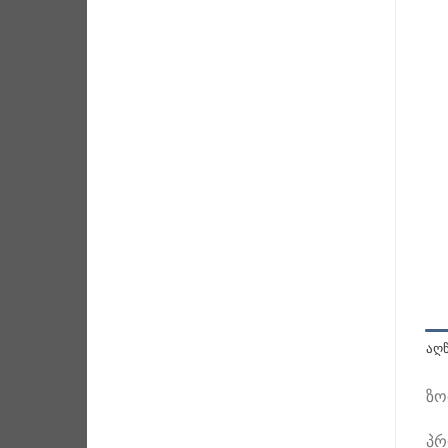
ᲐᲦ
ზო
პრ