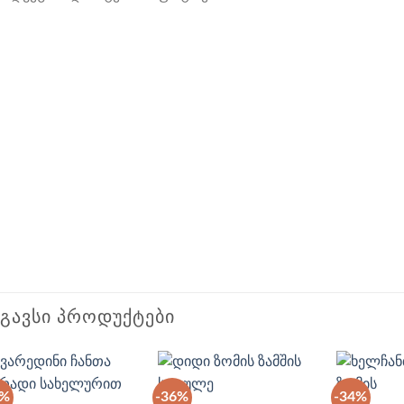
ᲡᲒᲐᲕᲡᲘ ᲞᲠᲝᲓᲣᲥᲢᲔᲑᲘ
8%
-36%
-34%