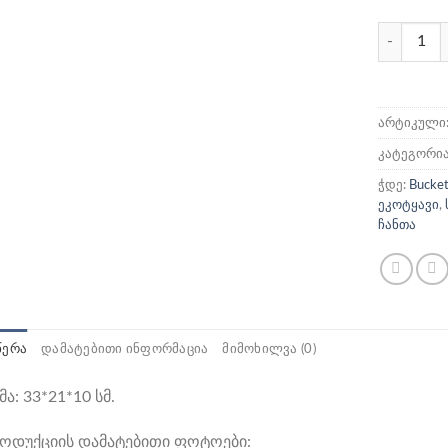
რაოდენობ
არტიკული
კატეგორი
ჭდე:
Bucke
ეკოტყავი
,
ჩანთა
ᲬᲔᲠᲐ
ᲓᲐᲛᲐᲢᲔᲑᲘᲗᲘ ᲘᲜᲤᲝᲠᲛᲐᲪᲘᲐ
ᲛᲘᲛᲝᲮᲘᲚᲕᲐ (0)
მა: 33*21*10 სმ.
ოდუქციის დამატებითი ფოტოები: