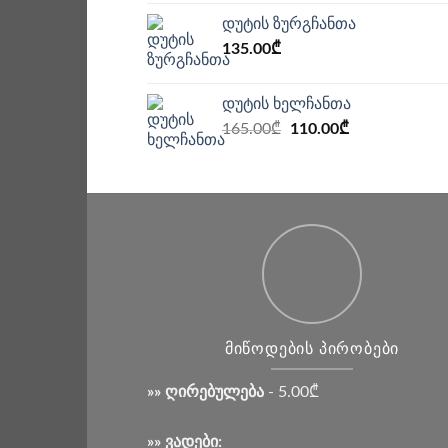
დუტის ზურგჩანთა
135.00
₾
დუტის ხელჩანთა
Original
Current
165.00
₾
110.00
₾
price
price
was:
is:
165.00₾.
110.00₾.
ᲛᲘᲬᲝᲓᲔᲑᲘᲡ ᲞᲘᲠᲝᲑᲔᲑᲘ
»» ღირებულება
- 5.00₾
»» ვადები: