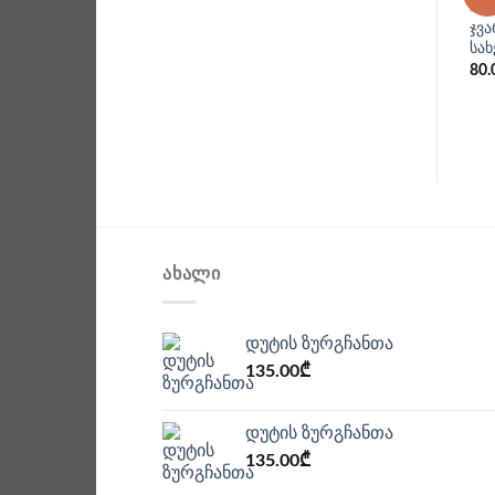
ᲩᲐᲜ
ჯვ
სა
80.
ᲐᲮᲐᲚᲘ
დუტის ზურგჩანთა
135.00
₾
დუტის ზურგჩანთა
135.00
₾