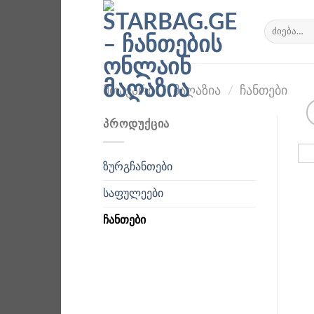
Skip
to
ძებნა:
content
ᲛᲗᲐᲕᲐᲠᲘ
/
ᲛᲐᲦᲐᲖᲘᲐ
/
ᲩᲐᲜᲗᲔᲑᲘ
ᲞᲠᲝᲓᲣᲥᲪᲘᲐ
ზურგჩანთები
საფულეები
ჩანთები