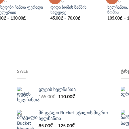
ᲗᲔᲑᲘ
ᲩᲐᲜᲗᲔᲑᲘ
ᲩᲐᲜᲗᲔᲑᲘ
არედინი ჩანთა ფერადი
დიდი ზომის ზამშის
ხელჩანთა,
ხელურით
საფულე
ზომის
00
₾
–
130.00
₾
45.00
₾
–
70.00
₾
105.00
₾
–
SALE
ᲢᲠ
დუტის ხელჩანთა
Original
Current
165.00
₾
110.00
₾
price
price
was:
is:
მრგვალი Bucket სტილის მიკრო
165.00₾.
110.00₾.
ხელჩანთა
85.00
₾
–
125.00
₾