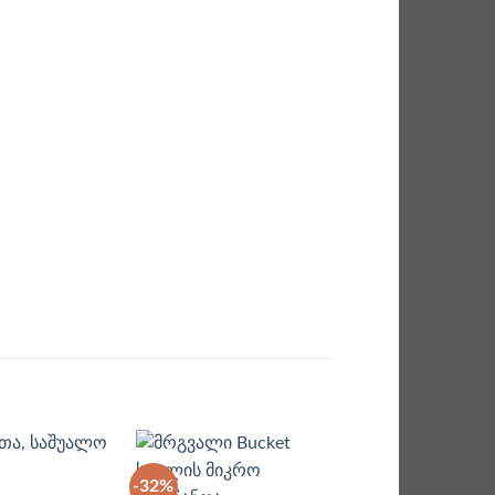
-32%
-40%