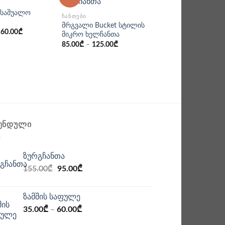
ᲩᲐᲜᲗᲔᲑᲘ
 საშუალო
კლაჩი ჯაჭვით –
ᲩᲐᲜᲗᲔᲑᲘ
ჰოლოგრამა
მრგვალი Bucket სტილის
160.00
₾
60.00
₾
–
100.00
₾
მიკრო ხელჩანთა
85.00
₾
–
125.00
₾
ᲔᲜᲓᲣᲚᲘ
ზურგჩანთა
Original
Current
155.00
₾
95.00
₾
price
price
was:
is:
ზამშის საფულე
155.00₾.
95.00₾.
35.00
₾
–
60.00
₾