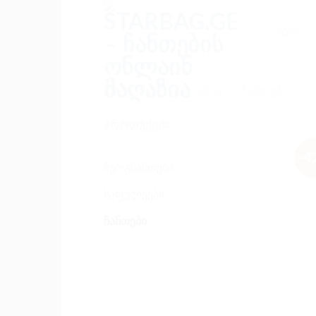
Skip
to
ძებნა:
content
ᲛᲗᲐᲕᲐᲠᲘ
/
ᲛᲐᲦᲐᲖᲘᲐ
/
ᲩᲐᲜᲗᲔᲑᲘ
ᲞᲠᲝᲓᲣᲥᲪᲘᲐ
-4
ზურგჩანთები
საფულეები
ჩანთები