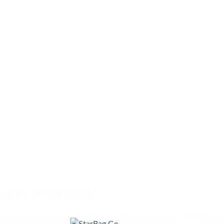
ᲡᲒᲐᲕᲡᲘ ᲞᲠᲝᲓᲣᲥᲢᲔᲑᲘ