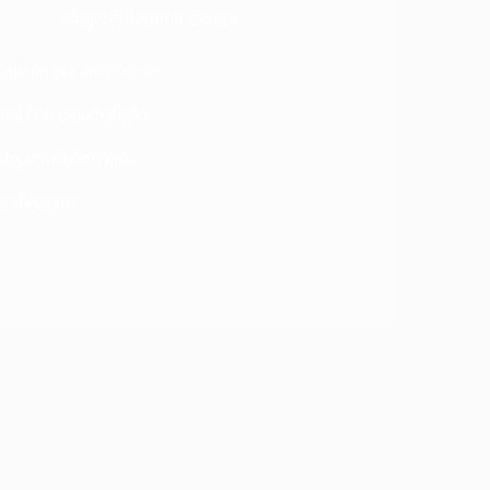
ᲘᲜᲤᲝᲠᲛᲐᲪᲘᲘᲡ ᲓᲐᲤᲐ
წესები და პირობები
თანხის დაბრუნება
ანგარიშსწორება
კონტაქტი