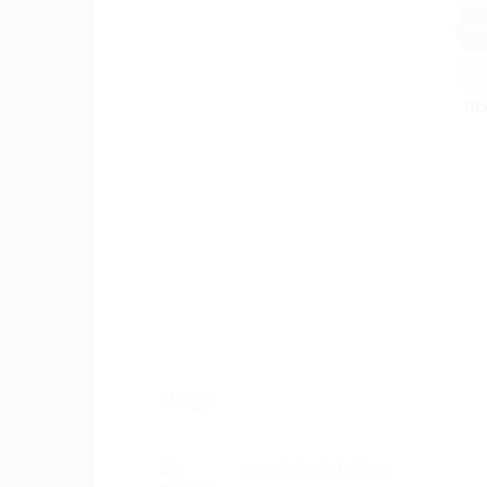
-3
ᲩᲐᲜ
ხე
ზო
105
ᲐᲮᲐᲚᲘ
დუტის ზურგჩანთა