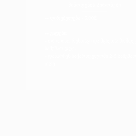
ᲛᲘᲬᲝᲓᲔᲑᲘᲡ ᲞᲘᲠᲝᲑᲔᲑᲘ
»» ღირებულება
- 5.00₾
»» ვადები:
» თბილისი, რუსთავი და მცხეთა: მომდე
სამუშაო დღე.
» დანარჩენ საქართველოში 2-5 სამუშა
დღე.