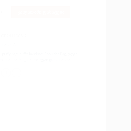
: დუტის ჯვარდინი პრიალა ხელჩანთა
ᲙᲐᲚᲐᲗᲐᲨᲘ ᲓᲐᲛᲐᲢᲔᲑᲐ
:
GR2411003-9
ა:
ჩანთები
t
,
puffy bag
,
puffy handbag
,
Shoulder Bag
,
დუტი
,
ნთა
,
ჩანთა
,
ხელჩანთა
,
ჯვარდინი ჩანთა