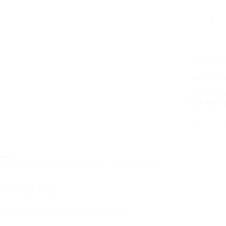
რაოდენობა
არტიკული
კატეგორი
ჭდე:
Bucke
სამხრე ჩა
ᲬᲔᲠᲐ
ᲓᲐᲛᲐᲢᲔᲑᲘᲗᲘ ᲘᲜᲤᲝᲠᲛᲐᲪᲘᲐ
ᲛᲘᲛᲝᲮᲘᲚᲕᲐ (0)
მა: 36*25*18 სმ.
ოდუქციის დამატებითი ფოტოები: