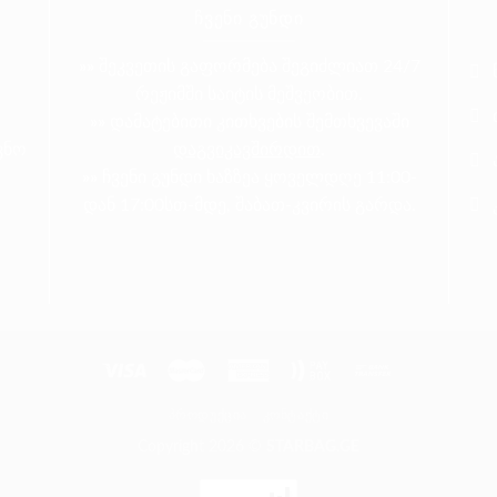
ᲩᲕᲔᲜᲘ ᲒᲣᲜᲓᲘ
»»
შეკვეთის გაფორმება შეგიძლიათ 24/7
რეჟიმში საიტის მეშვეობით.
»»
დამატებითი კითხვების შემთხვევაში
ვნო
დაგვიკავშირდით
.
»»
ჩვენი გუნდი ხაზზეა ყოველდღე 11:00-
ო
დან 17:00სთ-მდე, შაბათ-კვირის გარდა.
ᲞᲠᲝᲓᲣᲥᲪᲘᲐ
ᲙᲝᲜᲢᲐᲥᲢᲘ
Copyright 2026 ©
STARBAG.GE