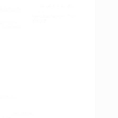
-30%
ᲐᲠ ᲐᲠᲘᲡ ᲛᲐᲠᲐᲒᲨᲘ
ᲘᲡ ᲛᲐᲠᲐᲒᲨᲘ
ᲩᲐᲜᲗᲔᲑᲘ
ხელჩანთა, სტილი: “Tote”
170.00
₾
მეტრიული
, ქამელეონი
ᲩᲐᲜᲗᲔᲑᲘ
ჯვარედინი ჩანთა
115.00
₾
–
165.00
₾
ᲔᲜᲓᲣᲚᲘ
ზურგჩანთა