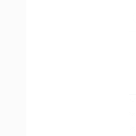
ᲐᲦ
ზო
პრ