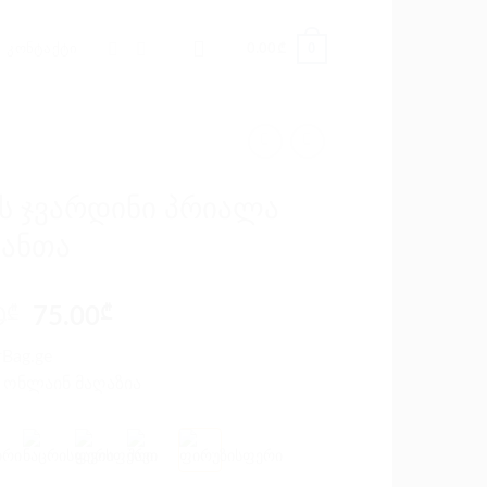
0
ᲙᲝᲜᲢᲐᲥᲢᲘ
0.00
₾
ს ჯვარდინი პრიალა
ანთა
Original
Current
0
₾
75.00
₾
price
price
Bag.ge
was:
is:
 ონლაინ მაღაზია
130.00₾.
75.00₾.