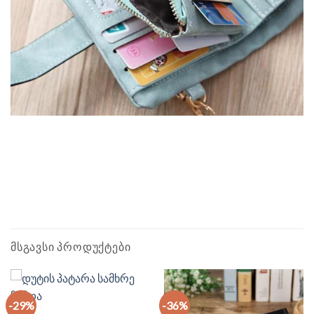
ᲛᲡᲒᲐᲕᲡᲘ ᲞᲠᲝᲓᲣᲥᲢᲔᲑᲘ
-29%
-36%