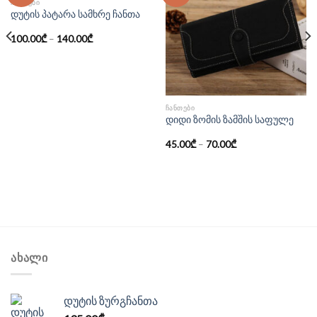
ᲩᲐᲜᲗᲔᲑᲘ
დუტის პატარა სამხრე ჩანთა
100.00
₾
–
140.00
₾
ᲩᲐᲜᲗᲔᲑᲘ
დიდი ზომის ზამშის საფულე
45.00
₾
–
70.00
₾
ᲐᲮᲐᲚᲘ
დუტის ზურგჩანთა