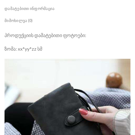
ᲓᲐᲛᲐᲢᲔᲑᲘᲗᲘ ᲘᲜᲤᲝᲠᲛᲐᲪᲘᲐ
ᲛᲘᲛᲝᲮᲘᲚᲕᲐ (0)
პროდუქციის დამატებითი ფოტოები:
ზომა: xx*yy*zz სმ