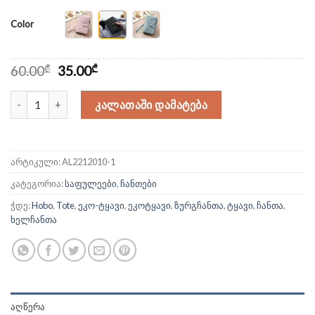
color
Original
Current
60.00
₾
35.00
₾
price
price
was:
is:
რაოდენობა: ზამშის საფულე
ᲙᲐᲚᲐᲗᲐᲨᲘ ᲓᲐᲛᲐᲢᲔᲑᲐ
60.00₾.
35.00₾.
არტიკული:
AL2212010-1
კატეგორია:
საფულეები
,
ჩანთები
ჭდე:
Hobo
,
Tote
,
ეკო-ტყავი
,
ეკოტყავი
,
ზურგჩანთა
,
ტყავი
,
ჩანთა
,
ხელჩანთა
ᲐᲦᲬᲔᲠᲐ