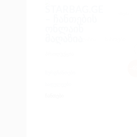
Skip
to
ძებნა:
content
ᲛᲗᲐᲕᲐᲠᲘ
/
ᲛᲐᲦᲐᲖᲘᲐ
/
ᲩᲐᲜᲗᲔᲑᲘ
ᲞᲠᲝᲓᲣᲥᲪᲘᲐ
-4
ზურგჩანთები
საფულეები
ჩანთები