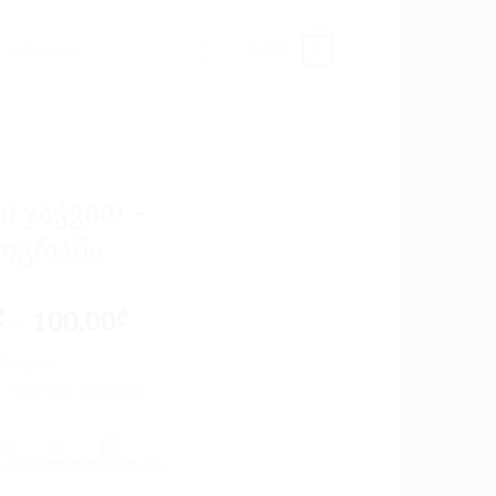
0
ᲙᲝᲜᲢᲐᲥᲢᲘ
0.00
₾
ი ჯაჭვით –
ოგრამა
₾
–
100.00
₾
Bag.ge
 ონლაინ მაღაზია