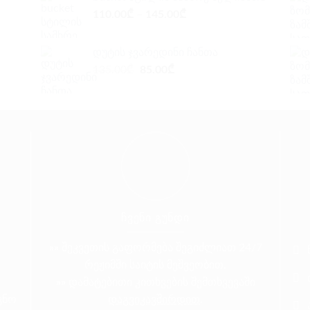
135.00₾.
85.00₾.
110.00
₾
–
145.00
₾
დუტის ჯვარედინი ჩანთა
Original
Current
135.00
₾
85.00
₾
price
price
was:
is:
135.00₾.
85.00₾.
ᲩᲕᲔᲜᲘ ᲒᲣᲜᲓᲘ
»»
შეკვეთის გაფორმება შეგიძლიათ 24/7
რეჟიმში საიტის მეშვეობით.
»»
დამატებითი კითხვების შემთხვევაში
ვნო
დაგვიკავშირდით
.