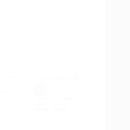
ᲘᲡ ᲛᲐᲠᲐᲒᲨᲘ
-36%
-40%
ლჩანთა
ᲩᲐᲜᲗᲔᲑᲘ
ᲩᲐᲜᲗᲔᲑᲘ
დიდი ზომის ზამშის
კლაჩი ჯაჭვით –
საფულე
ჰოლოგრამა
45.00
₾
–
70.00
₾
60.00
₾
–
100.00
₾