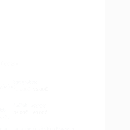
ᲔᲜᲓᲣᲚᲘ
ზურგჩანთა
Original
Current
155.00
₾
95.00
₾
price
price
was:
is:
ზამშის საფულე
155.00₾.
95.00₾.
35.00
₾
–
60.00
₾
დიდი ზომის ზამშის საფულე