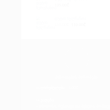
135.00
₾
დუტის ხელჩანთა
Original
Current
165.00
₾
110.00
₾
price
price
was:
is:
165.00₾.
110.00₾.
ᲛᲘᲬᲝᲓᲔᲑᲘᲡ ᲞᲘᲠᲝᲑᲔᲑᲘ
»» ღირებულება
- 5.00₾
»» ვადები:
» თბილისი, რუსთავი და მცხეთა: მომდე