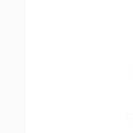
Მ
ᲩᲐᲜ
ჩა
ფი
160