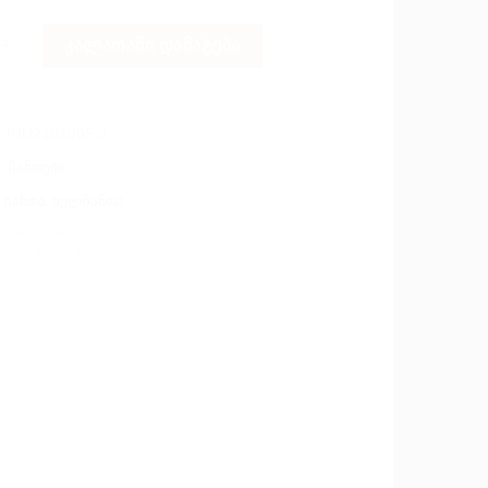
: კლაჩი ჯაჭვით - ჰოლოგრამა
ᲙᲐᲚᲐᲗᲐᲨᲘ ᲓᲐᲛᲐᲢᲔᲑᲐ
:
JUD2101005-3
ა:
ჩანთები
,
ჩანთა
,
ხელჩანთა