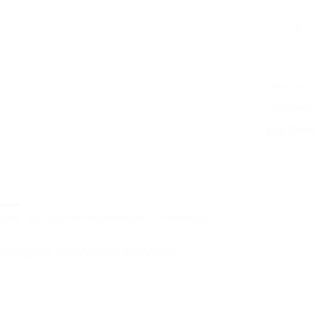
რაოდენობა
არტიკული
კატეგორი
ჭდე:
Clutch
ᲬᲔᲠᲐ
ᲓᲐᲛᲐᲢᲔᲑᲘᲗᲘ ᲘᲜᲤᲝᲠᲛᲐᲪᲘᲐ
ᲛᲘᲛᲝᲮᲘᲚᲕᲐ (0)
ოდუქციის დამატებითი ფოტოები: