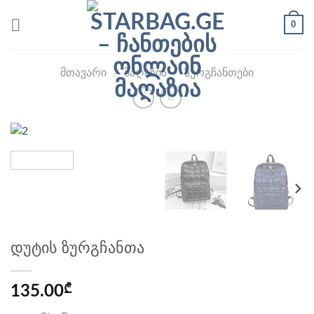
Skip
0
to
content
ᲛᲗᲐᲕᲐᲠᲘ
/
ᲛᲐᲦᲐᲖᲘᲐ
/
ᲖᲣᲠᲒᲩᲐᲜᲗᲔᲑᲘ
დუტის ზურგჩანთა
135.00
₾