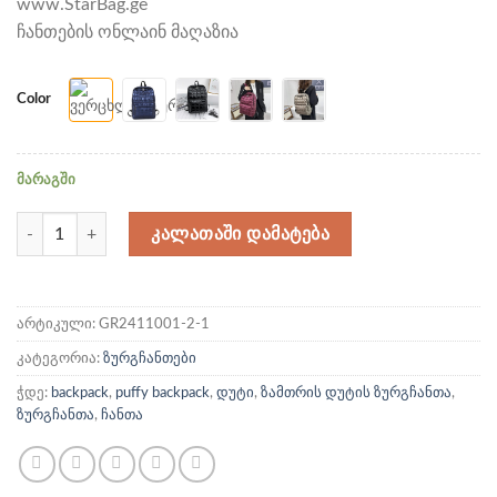
www.StarBag.ge
ჩანთების ონლაინ მაღაზია
color
მარაგში
რაოდენობა: დუტის ზურგჩანთა
ᲙᲐᲚᲐᲗᲐᲨᲘ ᲓᲐᲛᲐᲢᲔᲑᲐ
არტიკული:
GR2411001-2-1
კატეგორია:
ზურგჩანთები
ჭდე:
backpack
,
puffy backpack
,
დუტი
,
ზამთრის დუტის ზურგჩანთა
,
ზურგჩანთა
,
ჩანთა