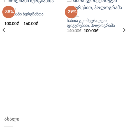
ᲩᲐᲜᲗᲔᲑᲘ
-38%
-29%
ზოლიანი ზურგჩანთა
ᲩᲐᲜᲗᲔᲑᲘ
ჩანთა გეომეტრიული
100.00
₾
–
160.00
₾
ფიგურებით, ჰოლოგრამა
Original
Current
140.00
₾
100.00
₾
price
price
was:
is:
140.00₾.
100.00₾.
ᲐᲮᲐᲚᲘ