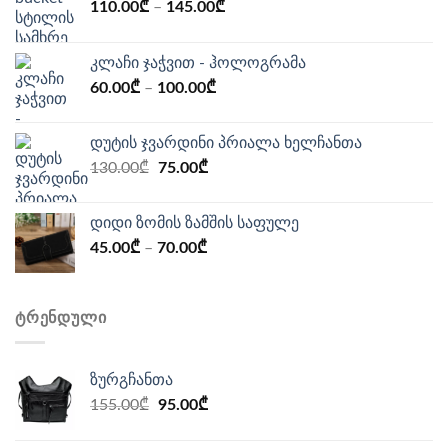
110.00
₾
–
145.00
₾
კლაჩი ჯაჭვით - ჰოლოგრამა
60.00
₾
–
100.00
₾
დუტის ჯვარდინი პრიალა ხელჩანთა
Original
Current
130.00
₾
75.00
₾
price
price
was:
is:
დიდი ზომის ზამშის საფულე
130.00₾.
75.00₾.
45.00
₾
–
70.00
₾
ᲢᲠᲔᲜᲓᲣᲚᲘ
ზურგჩანთა
Original
Current
155.00
₾
95.00
₾
price
price
was:
is: