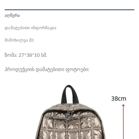
ᲐᲦᲬᲔᲠᲐ
ᲓᲐᲛᲐᲢᲔᲑᲘᲗᲘ ᲘᲜᲤᲝᲠᲛᲐᲪᲘᲐ
ᲛᲘᲛᲝᲮᲘᲚᲕᲐ (0)
ზომა: 27*38*10 სმ.
პროდუქციის დამატებითი ფოტოები: