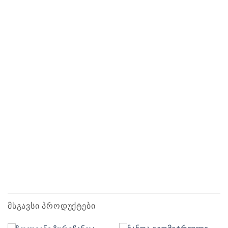
ᲛᲡᲒᲐᲕᲡᲘ ᲞᲠᲝᲓᲣᲥᲢᲔᲑᲘ