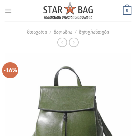
Skip
0
to
content
ᲛᲗᲐᲕᲐᲠᲘ
/
ᲛᲐᲦᲐᲖᲘᲐ
/
ᲖᲣᲠᲒᲩᲐᲜᲗᲔᲑᲘ
-16%