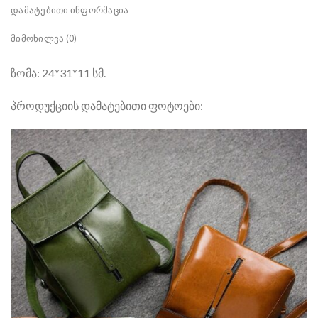
ᲓᲐᲛᲐᲢᲔᲑᲘᲗᲘ ᲘᲜᲤᲝᲠᲛᲐᲪᲘᲐ
ᲛᲘᲛᲝᲮᲘᲚᲕᲐ (0)
ზომა: 24*31*11 სმ.
პროდუქციის დამატებითი ფოტოები: