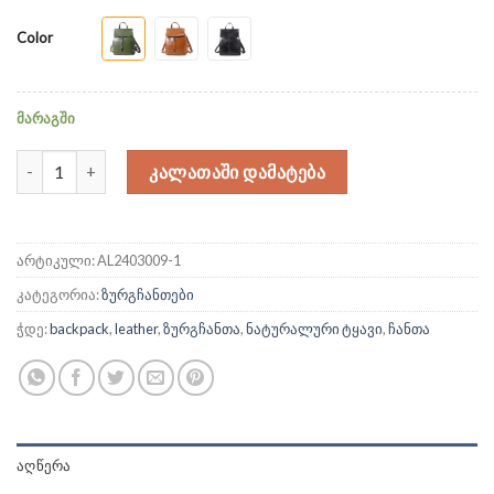
color
მარაგში
რაოდენობა: ტყავის ზურგჩანთა
ᲙᲐᲚᲐᲗᲐᲨᲘ ᲓᲐᲛᲐᲢᲔᲑᲐ
არტიკული:
AL2403009-1
კატეგორია:
ზურგჩანთები
ჭდე:
backpack
,
leather
,
ზურგჩანთა
,
ნატურალური ტყავი
,
ჩანთა
ᲐᲦᲬᲔᲠᲐ